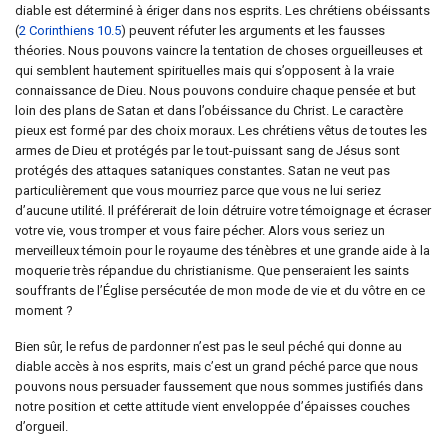
diable est déterminé à ériger dans nos esprits. Les chrétiens obéissants
(
2 Corinthiens 10.5
) peuvent réfuter les arguments et les fausses
théories. Nous pouvons vaincre la tentation de choses orgueilleuses et
qui semblent hautement spirituelles mais qui s’opposent à la vraie
connaissance de Dieu. Nous pouvons conduire chaque pensée et but
loin des plans de Satan et dans l’obéissance du Christ. Le caractère
pieux est formé par des choix moraux. Les chrétiens vêtus de toutes les
armes de Dieu et protégés par le tout-puissant sang de Jésus sont
protégés des attaques sataniques constantes. Satan ne veut pas
particulièrement que vous mourriez parce que vous ne lui seriez
d’aucune utilité. Il préférerait de loin détruire votre témoignage et écraser
votre vie, vous tromper et vous faire pécher. Alors vous seriez un
merveilleux témoin pour le royaume des ténèbres et une grande aide à la
moquerie très répandue du christianisme. Que penseraient les saints
souffrants de l’Église persécutée de mon mode de vie et du vôtre en ce
moment ?
Bien sûr, le refus de pardonner n’est pas le seul péché qui donne au
diable accès à nos esprits, mais c’est un grand péché parce que nous
pouvons nous persuader faussement que nous sommes justifiés dans
notre position et cette attitude vient enveloppée d’épaisses couches
d’orgueil.