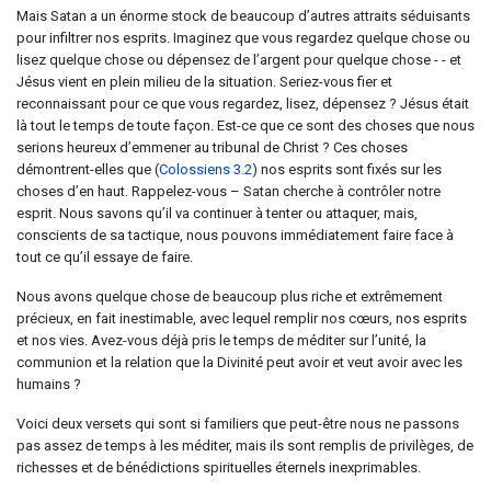
Mais Satan a un énorme stock de beaucoup d’autres attraits séduisants
pour infiltrer nos esprits. Imaginez que vous regardez quelque chose ou
lisez quelque chose ou dépensez de l’argent pour quelque chose - - et
Jésus vient en plein milieu de la situation. Seriez-vous fier et
reconnaissant pour ce que vous regardez, lisez, dépensez ? Jésus était
là tout le temps de toute façon. Est-ce que ce sont des choses que nous
serions heureux d’emmener au tribunal de Christ ? Ces choses
démontrent-elles que (
Colossiens 3.2
) nos esprits sont fixés sur les
choses d’en haut. Rappelez-vous – Satan cherche à contrôler notre
esprit. Nous savons qu’il va continuer à tenter ou attaquer, mais,
conscients de sa tactique, nous pouvons immédiatement faire face à
tout ce qu’il essaye de faire.
Nous avons quelque chose de beaucoup plus riche et extrêmement
précieux, en fait inestimable, avec lequel remplir nos cœurs, nos esprits
et nos vies. Avez-vous déjà pris le temps de méditer sur l’unité, la
communion et la relation que la Divinité peut avoir et veut avoir avec les
humains ?
Voici deux versets qui sont si familiers que peut-être nous ne passons
pas assez de temps à les méditer, mais ils sont remplis de privilèges, de
richesses et de bénédictions spirituelles éternels inexprimables.