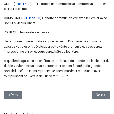
UNITÉ (
Jean 17.22
) Qu’ils soient un comme nous sommes un – moi en
eux et toi en moi,
COMMUNION (
1 Jean 1.3
) Or notre communion est avec le Père et avec
Son Fils, Jésus-Christ
POUR QUE le monde sache - - -
Unité – communion – relation précieuse du Divin avec les humains.
Laissez votre esprit développer cette vérité glorieuse et vous serez
impressionné et ravi et vous aurez hâte de les vivre.
À quelles bagatelles de chiffon en lambeaux du monde, de la chair et du
diable voulons-nous nous accrocher et passer à côté de la grande
possibilité d’une intimité précieuse, inestimable et croissante avec le
tout puissant souverain de l’univers ? – ? - ?
Previous article: PARFUM POUR DIEU
Next arti
Prev
Next