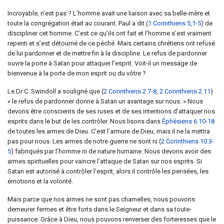
Incroyable, n’est pas ? L’homme avait une liaison avec sa belle-mère et
toute la congrégation était au courant. Paul a dit (
1 Corinthiens 5,1-5
) de
discipliner cet homme. C’est ce qu’ils ont fait et l’homme s’est vraiment
repenti et s’est détourné de ce péché. Mais certains chrétiens ont refusé
de lui pardonner et de mettre fin à la discipline. Le refus de pardonner
ouvre la porte à Satan pour attaquer l’esprit. Voit-il un message de
bienvenue à la porte de mon esprit ou du vôtre ?
Le Dr C. Swindoll a souligné que (
2 Corinthiens 2.7-8
,
2 Corinthiens 2.11
)
« le refus de pardonner donne à Satan un avantage sur nous. » Nous
devons être conscients de ses ruses et de ses intentions d’attaquer nos
esprits dans le but de les contrôler. Nous lisons dans
Éphésiens 6.10-18
de toutes les armes de Dieu. C’est l’armure de Dieu, mais il ne la mettra
pas pour nous. Les armes de notre guerre ne sont ni (
2 Corinthiens 10.3-
5
) fabriqués par l’homme ni de nature humaine. Nous devons avoir des
armes spirituelles pour vaincre l’attaque de Satan sur nos esprits. Si
Satan est autorisé à contrôler l’esprit, alors il contrôle les pensées, les
émotions et la volonté.
Mais parce que nos armes ne sont pas charnelles, nous pouvons
demeurer fermes et être forts dans le Seigneur et dans sa toute-
puissance. Grâce à Dieu, nous pouvons renverser des forteresses que le