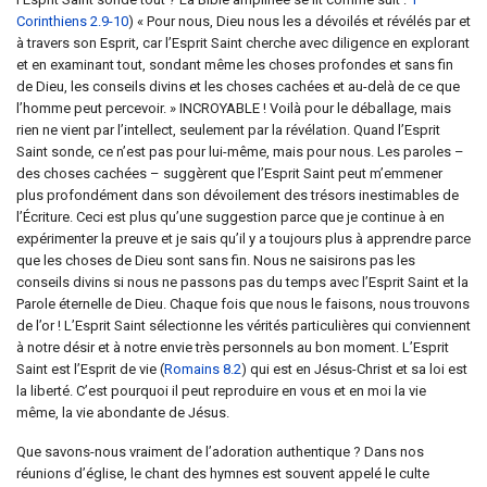
Corinthiens 2.9-10
) « Pour nous, Dieu nous les a dévoilés et révélés par et
à travers son Esprit, car l’Esprit Saint cherche avec diligence en explorant
et en examinant tout, sondant même les choses profondes et sans fin
de Dieu, les conseils divins et les choses cachées et au-delà de ce que
l’homme peut percevoir. » INCROYABLE ! Voilà pour le déballage, mais
rien ne vient par l’intellect, seulement par la révélation. Quand l’Esprit
Saint sonde, ce n’est pas pour lui-même, mais pour nous. Les paroles –
des choses cachées – suggèrent que l’Esprit Saint peut m’emmener
plus profondément dans son dévoilement des trésors inestimables de
l’Écriture. Ceci est plus qu’une suggestion parce que je continue à en
expérimenter la preuve et je sais qu’il y a toujours plus à apprendre parce
que les choses de Dieu sont sans fin. Nous ne saisirons pas les
conseils divins si nous ne passons pas du temps avec l’Esprit Saint et la
Parole éternelle de Dieu. Chaque fois que nous le faisons, nous trouvons
de l’or ! L’Esprit Saint sélectionne les vérités particulières qui conviennent
à notre désir et à notre envie très personnels au bon moment. L’Esprit
Saint est l’Esprit de vie (
Romains 8.2
) qui est en Jésus-Christ et sa loi est
la liberté. C’est pourquoi il peut reproduire en vous et en moi la vie
même, la vie abondante de Jésus.
Que savons-nous vraiment de l’adoration authentique ? Dans nos
réunions d’église, le chant des hymnes est souvent appelé le culte