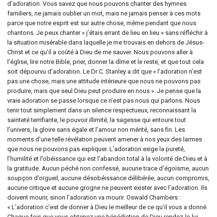
d’adoration. Vous savez que nous pouvons chanter des hymnes
familiers, ne jamais oublier un mot, mais ne jamais penser à ces mots
parce que notre esprit est sur autre chose, même pendant que nous
chantons. Je peux chanter « j’étais errant de lieu en lieu » sans réfléchir à
la situation misérable dans laquelle je me trouvais en dehors de Jésus-
Christ et ce qu’il a coûté à Dieu de me sauver. Nous pouvons aller à
l’église, lire notre Bible, prier, donner la dîme et le reste, et que tout cela
soit dépourvu d’adoration. Le Dr C. Stanley a dit que « l’adoration n’est
pas une chose, mais une attitude intérieure que nous ne pouvons pas
produire, mais que seul Dieu peut produire en nous ». Je pense que la
vraie adoration se passe lorsque ce n’est pas nous qui parlons. Nous
tenir tout simplement dans un silence respectueux, reconnaissant la
sainteté terrifiante, le pouvoir illimité, la sagesse qui entoure tout
l’univers, la gloire sans égale et l’amour non mérité, sans fin. Les
moments d’une telle révélation peuvent amener à nos yeux des larmes
que nous ne pouvons pas expliquer. L’adoration exige la pureté,
l’humilité et l’obéissance qui est l’abandon total à la volonté de Dieu et à
la gratitude. Aucun péché non confessé, aucune trace d’égoïsme, aucun
soupçon d’orgueil, aucune désobéissance délibérée, aucun compromis,
aucune critique et aucune grogne ne peuvent exister avec l’adoration. Ils
doivent mourir, sinon l’adoration va mourir. Oswald Chambers :
« L’adoration c’est de donner à Dieu le meilleur de ce qu’il vous a donné.
Chaque fois que vous obtenez une bénédiction de Dieu rendez-le-lui