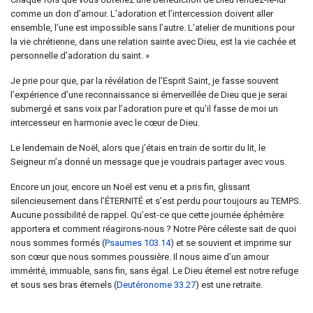
comme un don d’amour. L’adoration et l’intercession doivent aller
ensemble, l’une est impossible sans l’autre. L’atelier de munitions pour
la vie chrétienne, dans une relation sainte avec Dieu, est la vie cachée et
personnelle d’adoration du saint. »
Je prie pour que, par la révélation de l’Esprit Saint, je fasse souvent
l’expérience d’une reconnaissance si émerveillée de Dieu que je serai
submergé et sans voix par l’adoration pure et qu’il fasse de moi un
intercesseur en harmonie avec le cœur de Dieu.
Le lendemain de Noël, alors que j’étais en train de sortir du lit, le
Seigneur m’a donné un message que je voudrais partager avec vous.
Encore un jour, encore un Noël est venu et a pris fin, glissant
silencieusement dans l’ÉTERNITÉ et s’est perdu pour toujours au TEMPS.
Aucune possibilité de rappel. Qu’est-ce que cette journée éphémère
apportera et comment réagirons-nous ? Notre Père céleste sait de quoi
nous sommes formés (
Psaumes 103.14
) et se souvient et imprime sur
son cœur que nous sommes poussière. Il nous aime d’un amour
immérité, immuable, sans fin, sans égal. Le Dieu éternel est notre refuge
et sous ses bras éternels (
Deutéronome 33.27
) est une retraite.