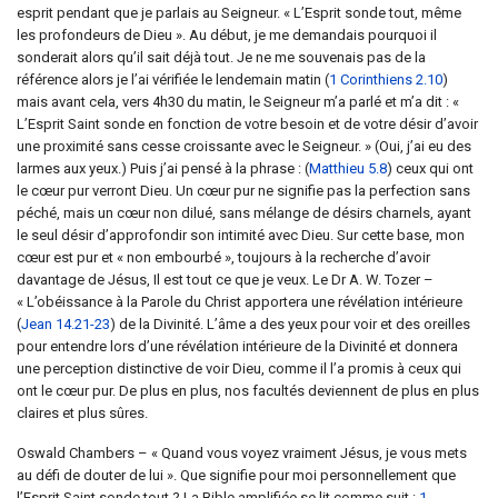
esprit pendant que je parlais au Seigneur. « L’Esprit sonde tout, même
les profondeurs de Dieu ». Au début, je me demandais pourquoi il
sonderait alors qu’il sait déjà tout. Je ne me souvenais pas de la
référence alors je l’ai vérifiée le lendemain matin (
1 Corinthiens 2.10
)
mais avant cela, vers 4h30 du matin, le Seigneur m’a parlé et m’a dit : «
L’Esprit Saint sonde en fonction de votre besoin et de votre désir d’avoir
une proximité sans cesse croissante avec le Seigneur. » (Oui, j’ai eu des
larmes aux yeux.) Puis j’ai pensé à la phrase : (
Matthieu 5.8
) ceux qui ont
le cœur pur verront Dieu. Un cœur pur ne signifie pas la perfection sans
péché, mais un cœur non dilué, sans mélange de désirs charnels, ayant
le seul désir d’approfondir son intimité avec Dieu. Sur cette base, mon
cœur est pur et « non embourbé », toujours à la recherche d’avoir
davantage de Jésus, Il est tout ce que je veux. Le Dr A. W. Tozer –
« L’obéissance à la Parole du Christ apportera une révélation intérieure
(
Jean 14.21-23
) de la Divinité. L’âme a des yeux pour voir et des oreilles
pour entendre lors d’une révélation intérieure de la Divinité et donnera
une perception distinctive de voir Dieu, comme il l’a promis à ceux qui
ont le cœur pur. De plus en plus, nos facultés deviennent de plus en plus
claires et plus sûres.
Oswald Chambers – « Quand vous voyez vraiment Jésus, je vous mets
au défi de douter de lui ». Que signifie pour moi personnellement que
l’Esprit Saint sonde tout ? La Bible amplifiée se lit comme suit :
1