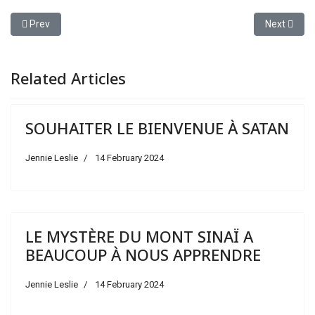
Previous article: LES CHRÉTIENS PEUVENT-ILS SE MOQUER ET MÉ
Next artic
Prev
Next
Related Articles
SOUHAITER LE BIENVENUE À SATAN
Jennie Leslie
14 February 2024
LE MYSTÈRE DU MONT SINAÏ A
BEAUCOUP À NOUS APPRENDRE
Jennie Leslie
14 February 2024